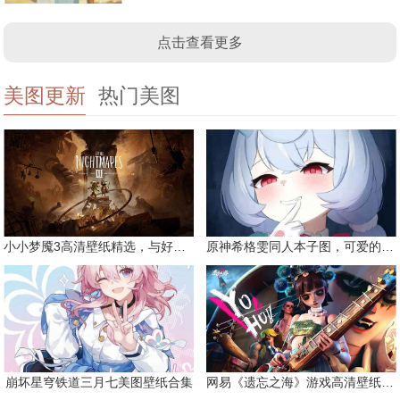
点击查看更多
美图更新
热门美图
小小梦魇3高清壁纸精选，与好友一同面对恐惧
原神希格雯同人本子图，可爱的双马尾
崩坏星穹铁道三月七美图壁纸合集
网易《遗忘之海》游戏高清壁纸精选