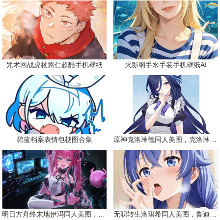
咒术回战虎杖悠仁超酷手机壁纸
火影纲手水手装手机壁纸AI
碧蓝档案表情包梗图合集
原神克洛琳德同人美图，克洛琳德战败会怎样
明日方舟终末地伊冯同人美图，粉毛恶魔伊冯
无职转生洛琪希同人美图，鲁迪的二老婆