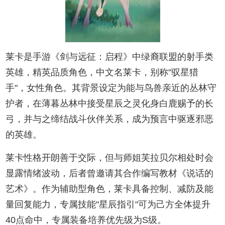
莱卡是手游《剑与远征：启程》中绿裔联盟的射手类
英雄，精英品质角色，中文名莱卡，别称"驭星猎
手"，女性角色。其背景设定为能与鸟兽亲近的丛林守
护者，在薄暮丛林中接受星辰之灵化身白鹿赐予的长
弓，并与之缔结战斗伙伴关系，成为预言中驱逐邪恶
的英雄。
莱卡性格开朗善于交际，但与师姐芙拉贝尔相处时会
显露情绪波动，后者曾邀请其合作编写教材《说话的
艺术》。作为辅助型角色，莱卡具备控制、减防及能
量回复能力，专属技能"星辰指引"可为己方全体提升
40点命中，专属装备培养优先级为S级。