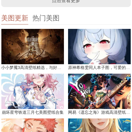
点击查看更多
美图更新
热门美图
小小梦魇3高清壁纸精选，与好友一同面对恐惧
原神希格雯同人本子图，可爱的双马尾
崩坏星穹铁道三月七美图壁纸合集
网易《遗忘之海》游戏高清壁纸精选