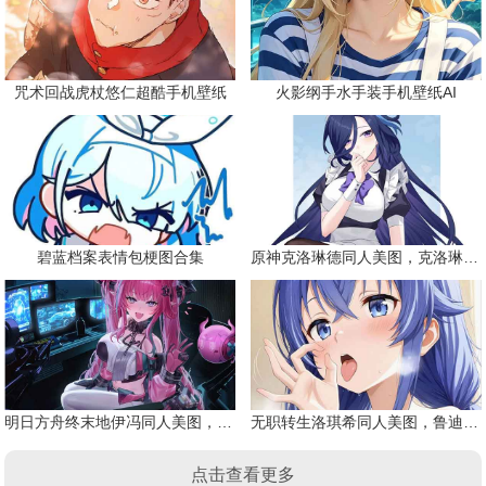
咒术回战虎杖悠仁超酷手机壁纸
火影纲手水手装手机壁纸AI
碧蓝档案表情包梗图合集
原神克洛琳德同人美图，克洛琳德战败会怎样
明日方舟终末地伊冯同人美图，粉毛恶魔伊冯
无职转生洛琪希同人美图，鲁迪的二老婆
点击查看更多