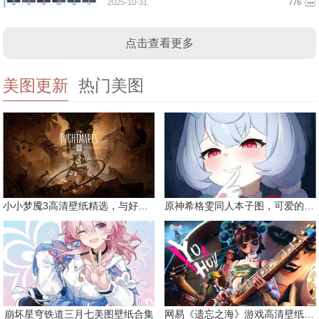
2025-10-31
776
点击查看更多
美图更新
热门美图
小小梦魇3高清壁纸精选，与好友一同面对恐惧
原神希格雯同人本子图，可爱的双马尾
崩坏星穹铁道三月七美图壁纸合集
网易《遗忘之海》游戏高清壁纸精选