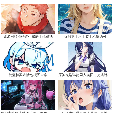
咒术回战虎杖悠仁超酷手机壁纸
火影纲手水手装手机壁纸AI
碧蓝档案表情包梗图合集
原神克洛琳德同人美图，克洛琳德战败会怎样