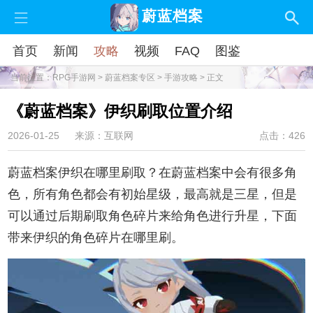
蔚蓝档案
首页
新闻
攻略
视频
FAQ
图鉴
当前位置：
RPG手游网
>
蔚蓝档案专区
>
手游攻略
> 正文
《蔚蓝档案》伊织刷取位置介绍
2026-01-25
来源：互联网
点击：426
蔚蓝档案伊织在哪里刷取？在蔚蓝档案中会有很多角
色，所有角色都会有初始星级，最高就是三星，但是
可以通过后期刷取角色碎片来给角色进行升星，下面
带来伊织的角色碎片在哪里刷。