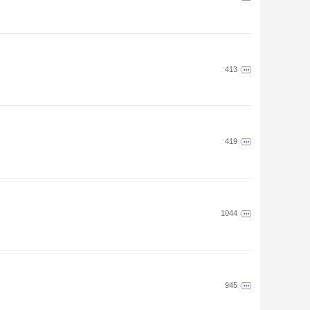
413
419
1044
945