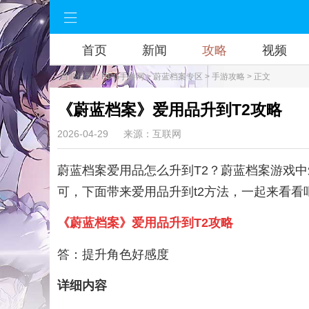
首页
新闻
攻略
视频
当前位置：
RPG手游网
>
蔚蓝档案专区
>
手游攻略
> 正文
《蔚蓝档案》爱用品升到T2攻略
2026-04-29
来源：互联网
蔚蓝档案爱用品怎么升到T2？蔚蓝档案游戏中
可，下面带来爱用品升到t2方法，一起来看看
《蔚蓝档案》爱用品升到T2攻略
答：提升角色好感度
详细内容