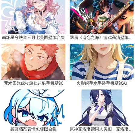
崩坏星穹铁道三月七美图壁纸合集
网易《遗忘之海》游戏高清壁纸精选
咒术回战虎杖悠仁超酷手机壁纸
火影纲手水手装手机壁纸AI
碧蓝档案表情包梗图合集
原神克洛琳德同人美图，克洛琳德战败会怎样