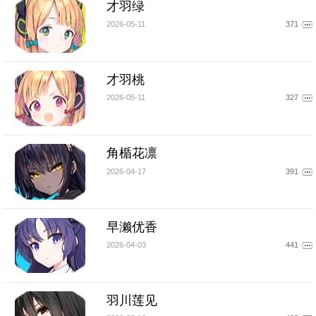
才羽绿
2026-05-11
371
才羽桃
2026-05-11
327
角楯花凛
2026-04-17
391
早濑优香
2026-04-03
441
羽川莲见