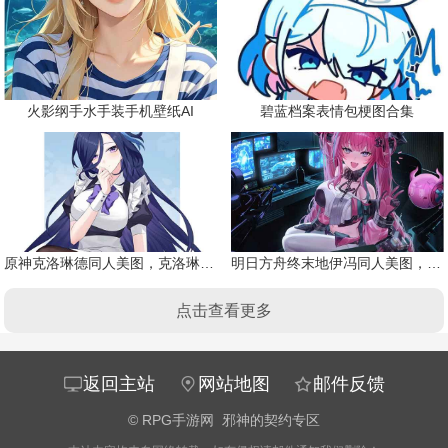
火影纲手水手装手机壁纸AI
碧蓝档案表情包梗图合集
原神克洛琳德同人美图，克洛琳德战败会怎样
明日方舟终末地伊冯同人美图，粉毛恶魔伊冯
点击查看更多
返回主站
网站地图
邮件反馈
©
RPG手游网
邪神的契约专区