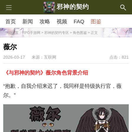
邪神的契约
首页
新闻
攻略
视频
FAQ
图鉴
当前位置：
RPG手游网
>
邪神的契约专区
>
角色图鉴
> 正文
薇尔
2026-03-17
来源：互联网
点击：821
《与邪神的契约》薇尔角色背景介绍
“抱歉，自我介绍来迟了，我同样是特级执行官，薇
尔。”