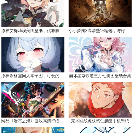
原神艾梅莉埃美图壁纸，优雅腹黑眼镜娘
小小梦魇3高清壁纸精选，与好友一同面对恐惧
原神希格雯同人本子图，可爱的双马尾
崩坏星穹铁道三月七美图壁纸合集
网易《遗忘之海》游戏高清壁纸精选
咒术回战虎杖悠仁超酷手机壁纸