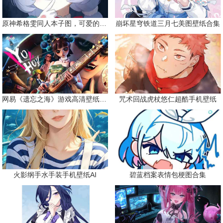
原神希格雯同人本子图，可爱的双马尾
崩坏星穹铁道三月七美图壁纸合集
网易《遗忘之海》游戏高清壁纸精选
咒术回战虎杖悠仁超酷手机壁纸
火影纲手水手装手机壁纸AI
碧蓝档案表情包梗图合集