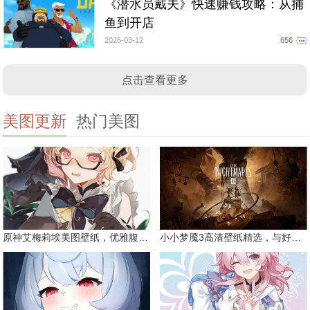
《潜水员戴夫》快速赚钱攻略：从捕
鱼到开店
2026-03-12
656
点击查看更多
美图更新
热门美图
原神艾梅莉埃美图壁纸，优雅腹黑眼镜娘
小小梦魇3高清壁纸精选，与好友一同面对恐惧