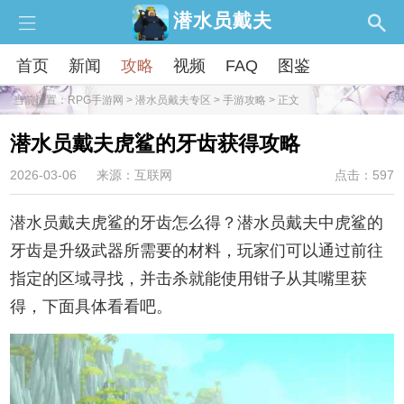
潜水员戴夫
首页
新闻
攻略
视频
FAQ
图鉴
当前位置：
RPG手游网
>
潜水员戴夫专区
>
手游攻略
> 正文
潜水员戴夫虎鲨的牙齿获得攻略
2026-03-06
来源：互联网
点击：597
潜水员戴夫虎鲨的牙齿怎么得？潜水员戴夫中虎鲨的
牙齿是升级武器所需要的材料，玩家们可以通过前往
指定的区域寻找，并击杀就能使用钳子从其嘴里获
得，下面具体看看吧。