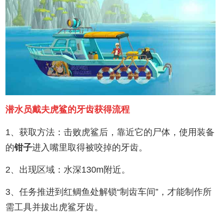
潜水员戴夫虎鲨的牙齿获得流程
1、获取方法：击败虎鲨后，靠近它的尸体，使用装备
的
钳子
进入嘴里取得被咬掉的牙齿。
2、出现区域：水深130m附近。
3、任务推进到红鲷鱼处解锁“制齿车间”，才能制作所
需工具并拔出虎鲨牙齿。