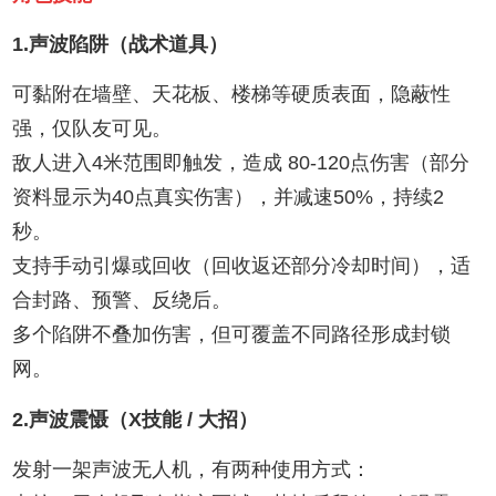
1.声波陷阱（战术道具）‌
可黏附在墙壁、天花板、楼梯等硬质表面，隐蔽性
强，仅队友可见。
敌人进入4米范围即触发，造成 ‌80-120点伤害‌（部分
资料显示为40点真实伤害），并减速50%，持续2
秒。
支持手动引爆或回收（回收返还部分冷却时间），适
合封路、预警、反绕后。
多个陷阱不叠加伤害，但可覆盖不同路径形成封锁
网。
2.声波震慑（X技能 / 大招）‌
发射一架声波无人机，有两种使用方式：