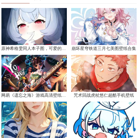
原神希格雯同人本子图，可爱的双马尾
崩坏星穹铁道三月七美图壁纸合集
网易《遗忘之海》游戏高清壁纸精选
咒术回战虎杖悠仁超酷手机壁纸