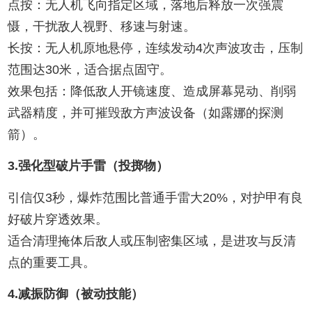
点按‌：无人机飞向指定区域，落地后释放一次强震
慑，干扰敌人视野、移速与射速。
长按‌：无人机原地悬停，‌连续发动4次声波攻击‌，压制
范围达30米，适合据点固守。
效果包括：降低敌人开镜速度、造成屏幕晃动、削弱
武器精度，并可摧毁敌方声波设备（如露娜的探测
箭）。
3.强化型破片手雷（投掷物）‌
引信仅3秒，爆炸范围比普通手雷大20%，对护甲有良
好破片穿透效果。
适合清理掩体后敌人或压制密集区域，是进攻与反清
点的重要工具。
4.减振防御（被动技能）‌