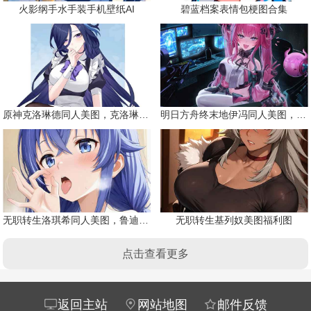
火影纲手水手装手机壁纸AI
碧蓝档案表情包梗图合集
原神克洛琳德同人美图，克洛琳德战败会怎样
明日方舟终末地伊冯同人美图，粉毛恶魔伊冯
无职转生洛琪希同人美图，鲁迪的二老婆
无职转生基列奴美图福利图
点击查看更多
返回主站
网站地图
邮件反馈