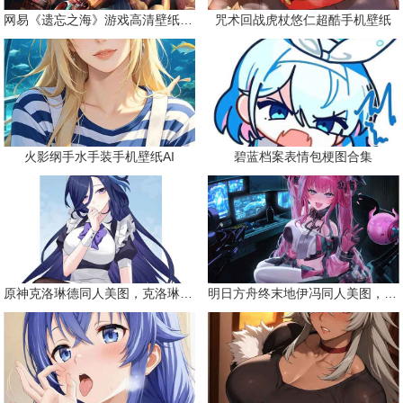
网易《遗忘之海》游戏高清壁纸精选
咒术回战虎杖悠仁超酷手机壁纸
火影纲手水手装手机壁纸AI
碧蓝档案表情包梗图合集
原神克洛琳德同人美图，克洛琳德战败会怎样
明日方舟终末地伊冯同人美图，粉毛恶魔伊冯