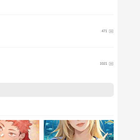
471
1021