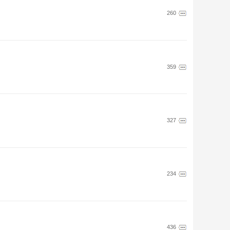
260
359
327
234
436