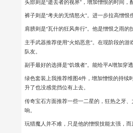
头部则是“逝去者的视界”，增加憎恨的时间
裤子则是“考夫的无情怒火”。进一步拉高憎恨
肩膀则是“瓦什的狂风奔行”。他是憎恨之雨
主手武器推荐使用“火焰恶意”。在现阶段的
队友。
副手最好的选择是“饥饿者”。能给平A增加穿
绿色套装上我推荐维图4件，增加憎恨的持续
升了也没感觉挡位有上去。
传奇宝石方面推荐一些一二星的，狂热之牙、
响。
玩猎魔人并不难，只是他的憎恨技能太强，而