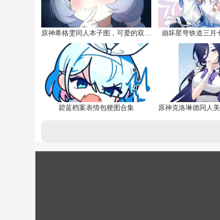
原神希格雯同人本子图，可爱的双马尾
崩坏星穹铁道三月
碧蓝档案表情包梗图合集