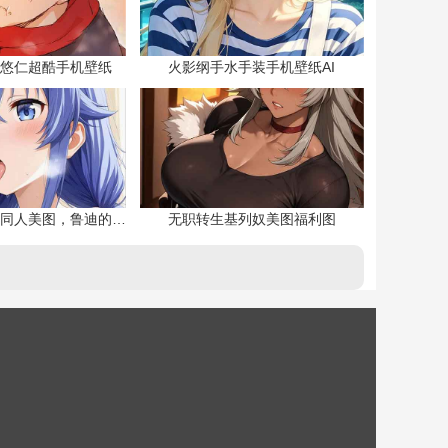
悠仁超酷手机壁纸
火影纲手水手装手机壁纸AI
无职转生洛琪希同人美图，鲁迪的二老婆
无职转生基列奴美图福利图