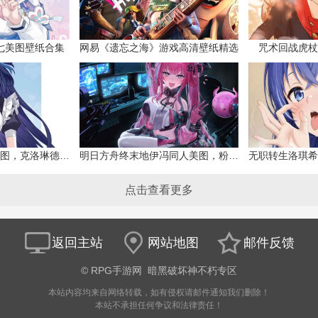
七美图壁纸合集
网易《遗忘之海》游戏高清壁纸精选
咒术回战虎杖
原神克洛琳德同人美图，克洛琳德战败会怎样
明日方舟终末地伊冯同人美图，粉毛恶魔伊冯
点击查看更多
返回主站
网站地图
邮件反馈
©
RPG手游网
暗黑破坏神不朽专区
本站内容均来自网络转载，如有侵权请邮件通知我们删除！
本站不承担任何争议和法律责任！