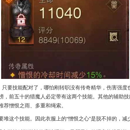
”。只要技能配对了，哪怕刚转职没有传奇精华，伤害强度
榜，前五十的猎魔人必定带有这两个技能。其他的辅助技
推荐憎恨之雨、多重和绳索。
堆这个技能。因此衣服上的“憎恨之心”是脱不掉的，减少