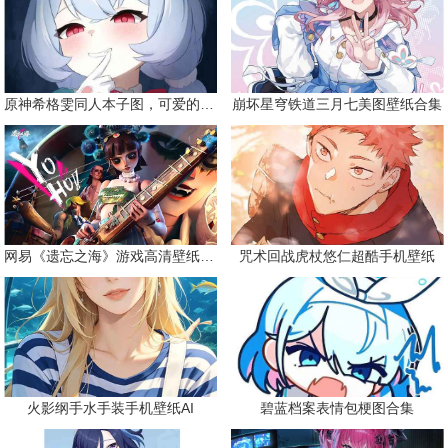
原神希格雯同人本子图，可爱的双马尾
崩坏星穹铁道三月七美图壁纸合集
网易《遗忘之海》游戏高清壁纸精选
咒术回战虎杖悠仁超酷手机壁纸
火影纲手水手装手机壁纸AI
碧蓝档案表情包梗图合集