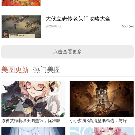
大侠立志传老头门攻略大全
2026-01-03
556
点击查看更多
美图更新
热门美图
原神艾梅莉埃美图壁纸，优雅腹黑眼镜娘
小小梦魇3高清壁纸精选，与好友一同面对恐惧