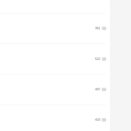
391
522
497
433