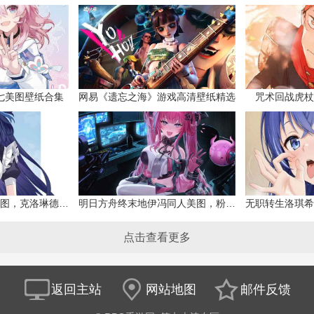
七美图壁纸合集
网易《遗忘之海》游戏高清壁纸精选
咒术回战虎杖
原神克洛琳德同人美图，克洛琳德战败会怎样
明日方舟终末地伊冯同人美图，粉毛恶魔伊冯
点击查看更多
返回主站
网站地图
邮件反馈