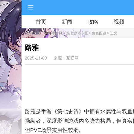
首页
新闻
攻略
视频
当前位置：
RPG手游网
>
第七史诗专区
>
角色图鉴
> 正文
路雅
2025-11-09
来源：互联网
路雅是手游《第七史诗》中拥有水属性与双鱼
操纵者，深度影响游戏内多势力格局，但真实
但PVE场景实用性较弱。