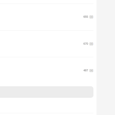
655
670
487