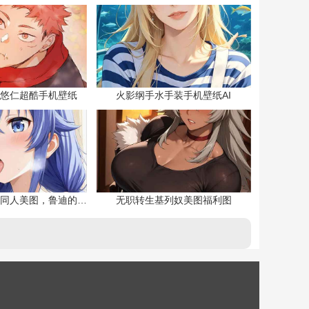
悠仁超酷手机壁纸
火影纲手水手装手机壁纸AI
无职转生洛琪希同人美图，鲁迪的二老婆
无职转生基列奴美图福利图