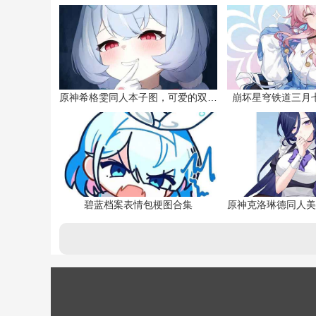
原神希格雯同人本子图，可爱的双马尾
崩坏星穹铁道三月
碧蓝档案表情包梗图合集