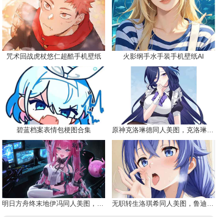
咒术回战虎杖悠仁超酷手机壁纸
火影纲手水手装手机壁纸AI
碧蓝档案表情包梗图合集
原神克洛琳德同人美图，克洛琳德战败会怎样
明日方舟终末地伊冯同人美图，粉毛恶魔伊冯
无职转生洛琪希同人美图，鲁迪的二老婆