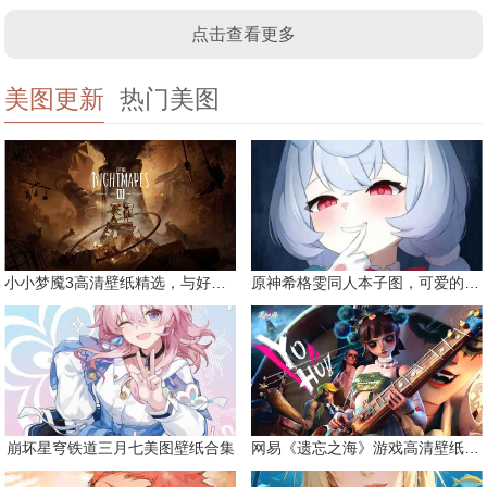
点击查看更多
美图更新
热门美图
小小梦魇3高清壁纸精选，与好友一同面对恐惧
原神希格雯同人本子图，可爱的双马尾
崩坏星穹铁道三月七美图壁纸合集
网易《遗忘之海》游戏高清壁纸精选