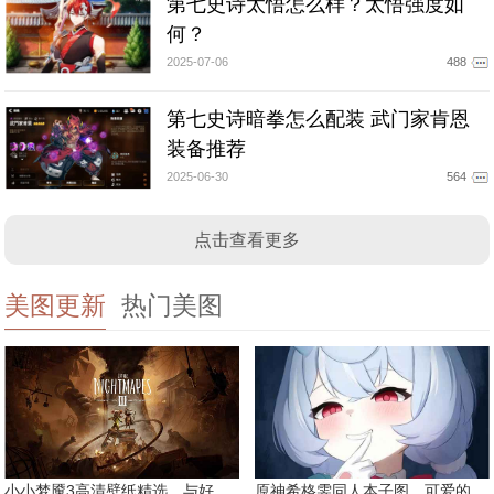
第七史诗太悟怎么样？太悟强度如
何？
2025-07-06
488
第七史诗暗拳怎么配装 武门家肯恩
装备推荐
2025-06-30
564
点击查看更多
美图更新
热门美图
小小梦魇3高清壁纸精选，与好友一同面对恐惧
原神希格雯同人本子图，可爱的双马尾