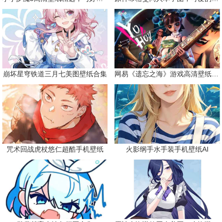
崩坏星穹铁道三月七美图壁纸合集
网易《遗忘之海》游戏高清壁纸精选
咒术回战虎杖悠仁超酷手机壁纸
火影纲手水手装手机壁纸AI