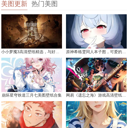
美图更新
热门美图
小小梦魇3高清壁纸精选，与好友一同面对恐惧
原神希格雯同人本子图，可爱的双马尾
崩坏星穹铁道三月七美图壁纸合集
网易《遗忘之海》游戏高清壁纸精选