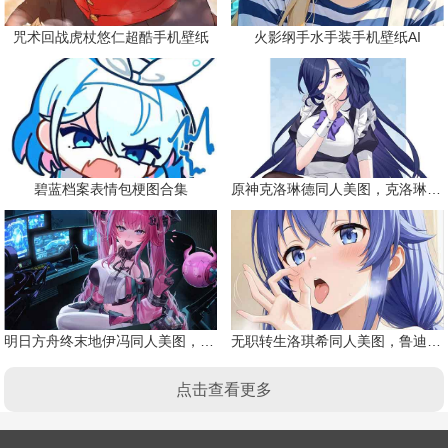
咒术回战虎杖悠仁超酷手机壁纸
火影纲手水手装手机壁纸AI
碧蓝档案表情包梗图合集
原神克洛琳德同人美图，克洛琳德战败会怎样
明日方舟终末地伊冯同人美图，粉毛恶魔伊冯
无职转生洛琪希同人美图，鲁迪的二老婆
点击查看更多