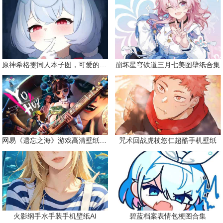
原神希格雯同人本子图，可爱的双马尾
崩坏星穹铁道三月七美图壁纸合集
网易《遗忘之海》游戏高清壁纸精选
咒术回战虎杖悠仁超酷手机壁纸
火影纲手水手装手机壁纸AI
碧蓝档案表情包梗图合集