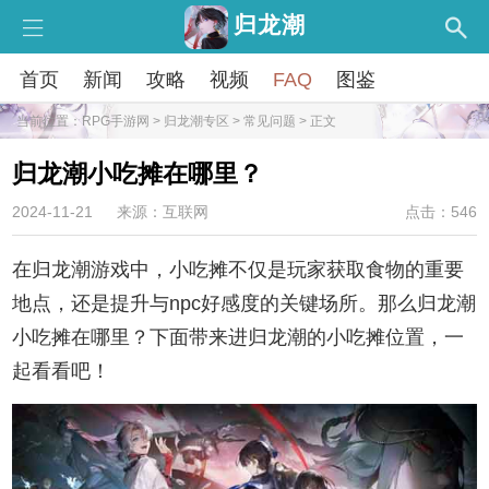
归龙潮
首页
新闻
攻略
视频
FAQ
图鉴
当前位置：
RPG手游网
>
归龙潮专区
>
常见问题
> 正文
归龙潮小吃摊在哪里？
2024-11-21
来源：互联网
点击：546
在归龙潮游戏中，小吃摊不仅是玩家获取食物的重要
地点，还是提升与npc好感度的关键场所。那么归龙潮
小吃摊在哪里？下面带来进归龙潮的小吃摊位置，一
起看看吧！