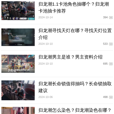
归龙潮1.1卡池角色抽哪个？归龙潮
卡池抽卡推荐
2024-10-14
394
归龙潮寻找天灯在哪？寻找天灯位置
介绍
2024-10-10
533
归龙潮男主是谁？男主资料介绍
2024-10-10
695
归龙潮长命锁值得抽吗？长命锁抽取
建议
2024-10-06
498
归龙潮怎么染色？归龙潮染色在哪？