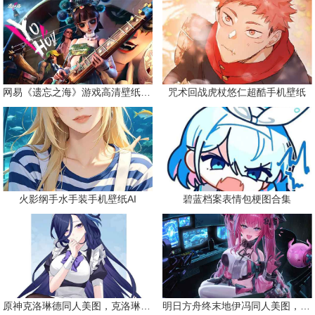
网易《遗忘之海》游戏高清壁纸精选
咒术回战虎杖悠仁超酷手机壁纸
火影纲手水手装手机壁纸AI
碧蓝档案表情包梗图合集
原神克洛琳德同人美图，克洛琳德战败会怎样
明日方舟终末地伊冯同人美图，粉毛恶魔伊冯