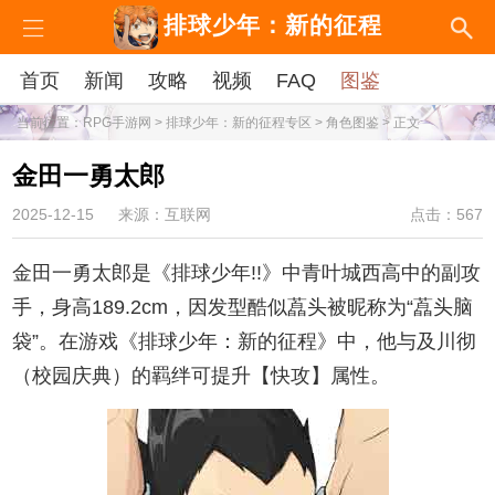
排球少年：新的征程
首页
新闻
攻略
视频
FAQ
图鉴
当前位置：
RPG手游网
>
排球少年：新的征程专区
>
角色图鉴
> 正文
金田一勇太郎
2025-12-15
来源：互联网
点击：567
金田一勇太郎是《排球少年!!》中青叶城西高中的副攻
手，身高189.2cm，因发型酷似藠头被昵称为“藠头脑
袋”。在游戏《排球少年：新的征程》中，他与及川彻
（校园庆典）的羁绊可提升【快攻】属性。