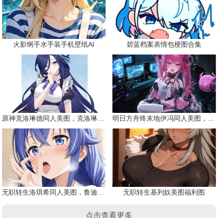
火影纲手水手装手机壁纸AI
碧蓝档案表情包梗图合集
原神克洛琳德同人美图，克洛琳德战败会怎样
明日方舟终末地伊冯同人美图，粉毛恶魔伊冯
无职转生洛琪希同人美图，鲁迪的二老婆
无职转生基列奴美图福利图
点击查看更多