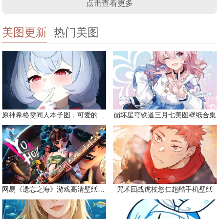
点击查看更多
美图更新
热门美图
原神希格雯同人本子图，可爱的双马尾
崩坏星穹铁道三月七美图壁纸合集
网易《遗忘之海》游戏高清壁纸精选
咒术回战虎杖悠仁超酷手机壁纸