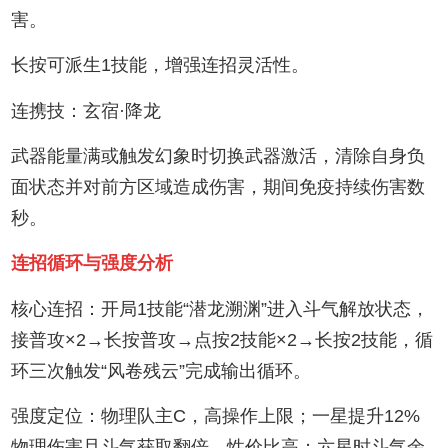
害。‌
长按可派生1技能，增强连招灵活性。‌
连携技：玄宿·降龙‌
武器能量满或触发幻象时切换武器激活，清除自身负
面状态并对前方区域造成伤害，期间免疫持续伤害数
秒。‌
连招循环与强度分析
核心连招‌：开局1技能“潜龙溯渊”进入斗气解放状态，
接普攻×2→长按普攻→点按2技能×2→长按2技能，循
环三次触发“风卷残云”完成输出循环。‌
强度定位‌：物理队主C，高操作上限；一星提升12%
物理伤害且斗气获取翻倍，性价比高；六星时斗气余