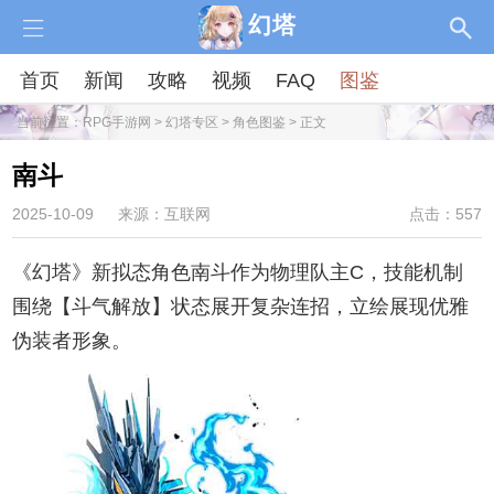
幻塔
首页
新闻
攻略
视频
FAQ
图鉴
当前位置：
RPG手游网
>
幻塔专区
>
角色图鉴
> 正文
南斗
2025-10-09
来源：互联网
点击：557
《幻塔》新拟态角色南斗作为物理队主C，技能机制
围绕【斗气解放】状态展开复杂连招，立绘展现优雅
伪装者形象。