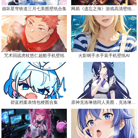
崩坏星穹铁道三月七美图壁纸合集
网易《遗忘之海》游戏高清壁纸精选
咒术回战虎杖悠仁超酷手机壁纸
火影纲手水手装手机壁纸AI
碧蓝档案表情包梗图合集
原神克洛琳德同人美图，克洛琳德战败会怎样