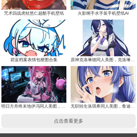
咒术回战虎杖悠仁超酷手机壁纸
火影纲手水手装手机壁纸AI
碧蓝档案表情包梗图合集
原神克洛琳德同人美图，克洛琳德战败会怎样
明日方舟终末地伊冯同人美图，粉毛恶魔伊冯
无职转生洛琪希同人美图，鲁迪的二老婆
点击查看更多