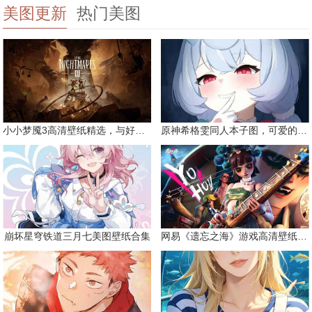
美图更新
热门美图
小小梦魇3高清壁纸精选，与好友一同面对恐惧
原神希格雯同人本子图，可爱的双马尾
崩坏星穹铁道三月七美图壁纸合集
网易《遗忘之海》游戏高清壁纸精选