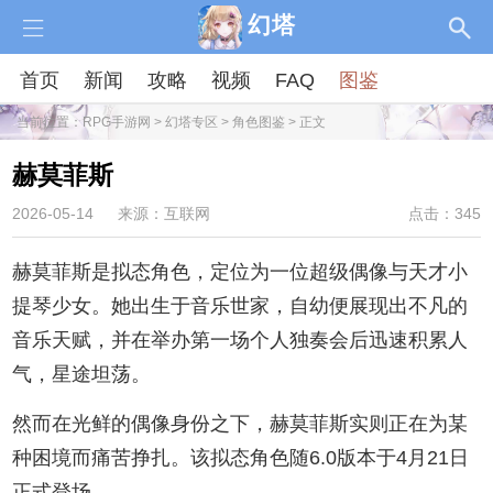
幻塔
首页
新闻
攻略
视频
FAQ
图鉴
当前位置：
RPG手游网
>
幻塔专区
>
角色图鉴
> 正文
赫莫菲斯
2026-05-14
来源：互联网
点击：345
赫莫菲斯是拟态角色，定位为一位超级偶像与天才小
提琴少女。她出生于音乐世家，自幼便展现出不凡的
音乐天赋，并在举办第一场个人独奏会后迅速积累人
气，星途坦荡。
然而在光鲜的偶像身份之下，赫莫菲斯实则正在为某
种困境而痛苦挣扎。该拟态角色随6.0版本于4月21日
正式登场。