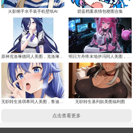
火影纲手水手装手机壁纸AI
碧蓝档案表情包梗图合集
原神克洛琳德同人美图，克洛琳德战败会怎样
明日方舟终末地伊冯同人美图，粉毛恶魔伊冯
无职转生洛琪希同人美图，鲁迪的二老婆
无职转生基列奴美图福利图
点击查看更多