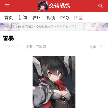
交错战线
首页
新闻
攻略
视频
FAQ
图鉴
当前位置：
RPG手游网
>
交错战线专区
>
角色图鉴
> 正文
雷暴
2025-02-02
来源：互联网
点击：592