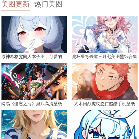
美图更新
热门美图
原神希格雯同人本子图，可爱的双马尾
崩坏星穹铁道三月七美图壁纸合集
网易《遗忘之海》游戏高清壁纸精选
咒术回战虎杖悠仁超酷手机壁纸