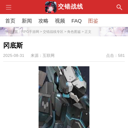
交错战线
首页
新闻
攻略
视频
FAQ
图鉴
当前位置：
RPG手游网
>
交错战线专区
>
角色图鉴
> 正文
冈底斯
2025-08-31
来源：互联网
点击：581