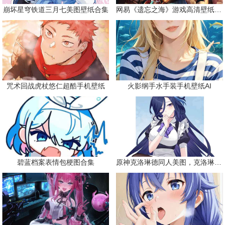
崩坏星穹铁道三月七美图壁纸合集
网易《遗忘之海》游戏高清壁纸精选
咒术回战虎杖悠仁超酷手机壁纸
火影纲手水手装手机壁纸AI
碧蓝档案表情包梗图合集
原神克洛琳德同人美图，克洛琳德战败会怎样