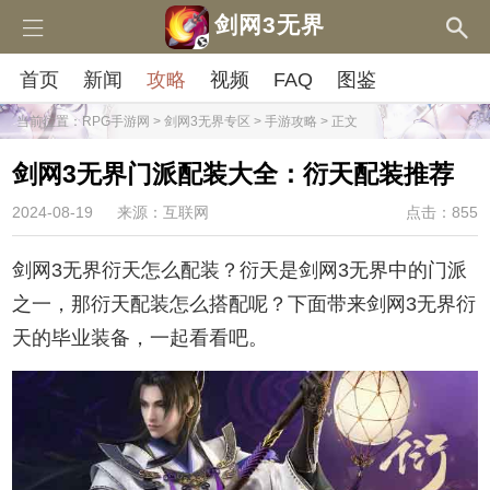
剑网3无界
首页
新闻
攻略
视频
FAQ
图鉴
当前位置：
RPG手游网
>
剑网3无界专区
>
手游攻略
> 正文
剑网3无界门派配装大全：衍天配装推荐
2024-08-19
来源：互联网
点击：855
剑网3无界衍天怎么配装？衍天是剑网3无界中的门派
之一，那衍天配装怎么搭配呢？下面带来剑网3无界衍
天的毕业装备，一起看看吧。