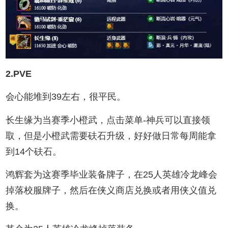
2.PVE
会心能堆到39左右，很平民。
长生缘为当赛季小橙武，点击菜单-神兵可以直接领
取，但是小橙武需要砆石升级，好好做日常每周能拿
到14个砆石。
鸿辉套为这赛季毕业装备牌子，在25人英雄冷龙峰会
掉落校服牌子，然后在侠义商店兑换或者用侠义值兑
换。