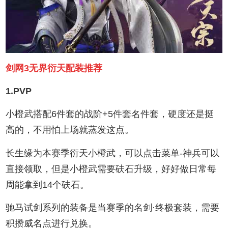
剑网3无界衍天配装推荐
1.PVP
小橙武搭配6件套的战阶+5件套名件套，硬度还是挺
高的，不用怕上场就蒸发这点。
长生缘为本赛季衍天小橙武，可以点击菜单-神兵可以
直接领取，但是小橙武需要砆石升级，好好做日常每
周能拿到14个砆石。
驰马试剑系列的装备是当赛季的名剑·终极套装，需要
积攒威名点进行兑换。