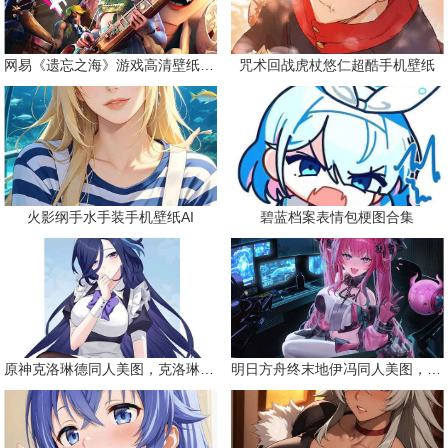
网易《遗忘之海》游戏高清壁纸精选
咒术回战虎杖悠仁超酷手机壁纸
火影纲手水手装手机壁纸AI
碧蓝档案表情包梗图合集
原神克洛琳德同人美图，克洛琳德战败会怎样
明日方舟终末地伊冯同人美图，粉毛恶魔伊冯