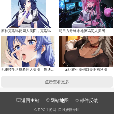
原神克洛琳德同人美图，克洛琳德战败会怎样
明日方舟终末地伊冯同人美图，粉毛恶魔伊冯
无职转生洛琪希同人美图，鲁迪的二老婆
无职转生基列奴美图福利图
点击查看更多
返回主站
网站地图
邮件反馈
©
RPG手游网
口袋妖怪专区