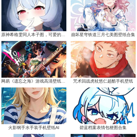
原神希格雯同人本子图，可爱的双马尾
崩坏星穹铁道三月七美图壁纸合集
网易《遗忘之海》游戏高清壁纸精选
咒术回战虎杖悠仁超酷手机壁纸
火影纲手水手装手机壁纸AI
碧蓝档案表情包梗图合集