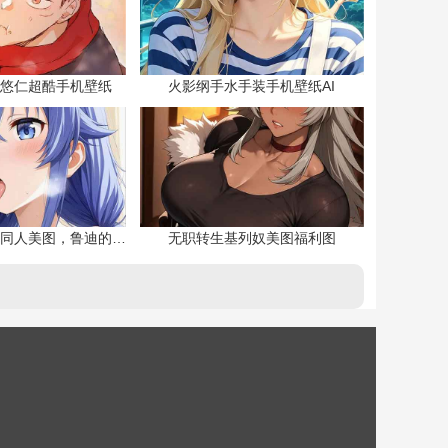
悠仁超酷手机壁纸
火影纲手水手装手机壁纸AI
无职转生洛琪希同人美图，鲁迪的二老婆
无职转生基列奴美图福利图