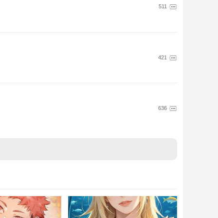
511
421
636