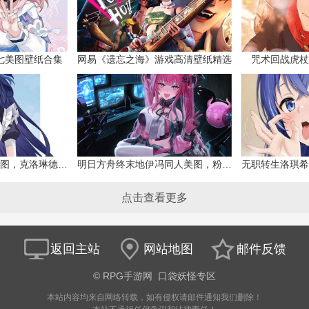
七美图壁纸合集
网易《遗忘之海》游戏高清壁纸精选
咒术回战虎杖
原神克洛琳德同人美图，克洛琳德战败会怎样
明日方舟终末地伊冯同人美图，粉毛恶魔伊冯
点击查看更多
返回主站
网站地图
邮件反馈
©
RPG手游网
口袋妖怪专区
本站内容均来自网络转载，如有侵权请邮件通知我们删除！