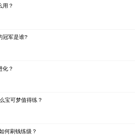
么用？
的冠军是谁?
进化？
什么宝可梦值得练？
目如何刷钱练级？