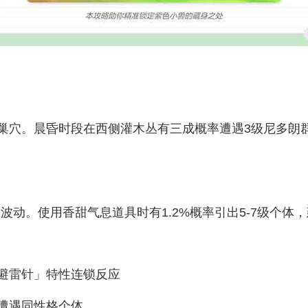
巢穴。晨昏时段在西侧灌木丛有三成概率遭遇3级尼多朗群
殊生态波动。使用香甜气息道具时有1.2%概率引出5-7级
「避雷针」特性连锁反应
遭遇同性格个体