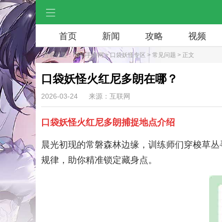
首页
新闻
攻略
视频
当前位置：
RPG手游网
>
口袋妖怪专区
>
常见问题
> 正文
口袋妖怪火红尼多朗在哪？
2026-03-24
来源：互联网
口袋妖怪火红尼多朗捕捉地点介绍
晨光初现的常磐森林边缘，训练师们穿梭草丛
规律，助你精准锁定藏身点。