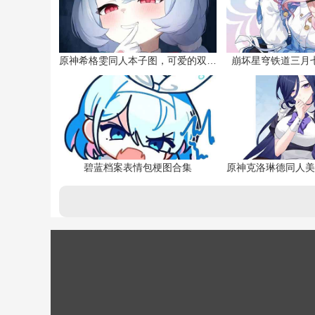
原神希格雯同人本子图，可爱的双马尾
崩坏星穹铁道三月
碧蓝档案表情包梗图合集