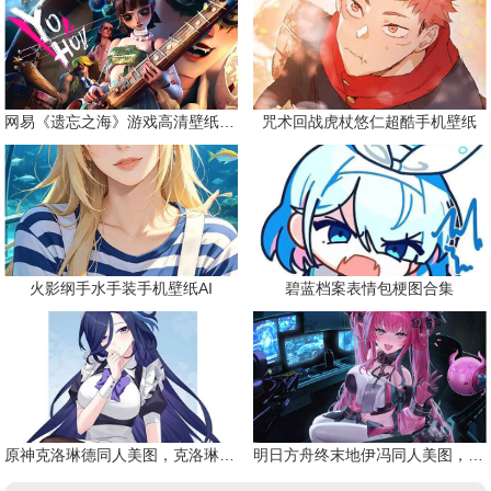
网易《遗忘之海》游戏高清壁纸精选
咒术回战虎杖悠仁超酷手机壁纸
火影纲手水手装手机壁纸AI
碧蓝档案表情包梗图合集
原神克洛琳德同人美图，克洛琳德战败会怎样
明日方舟终末地伊冯同人美图，粉毛恶魔伊冯