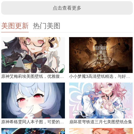
点击查看更多
美图更新
热门美图
原神艾梅莉埃美图壁纸，优雅腹黑眼镜娘
小小梦魇3高清壁纸精选，与好友一同面对恐惧
原神希格雯同人本子图，可爱的双马尾
崩坏星穹铁道三月七美图壁纸合集