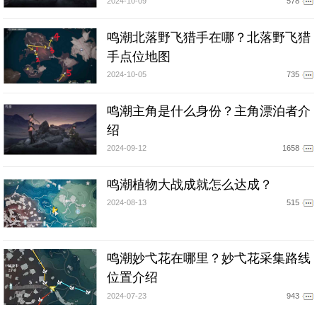
2024-10-09
578
鸣潮北落野飞猎手在哪？北落野飞猎
手点位地图
2024-10-05
735
鸣潮主角是什么身份？主角漂泊者介
绍
2024-09-12
1658
鸣潮植物大战成就怎么达成？
2024-08-13
515
鸣潮妙弋花在哪里？妙弋花采集路线
位置介绍
2024-07-23
943