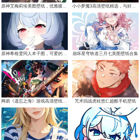
原神艾梅莉埃美图壁纸，优雅腹黑眼镜娘
小小梦魇3高清壁纸精选，与好友一同面对恐惧
原神希格雯同人本子图，可爱的双马尾
崩坏星穹铁道三月七美图壁纸合集
网易《遗忘之海》游戏高清壁纸精选
咒术回战虎杖悠仁超酷手机壁纸