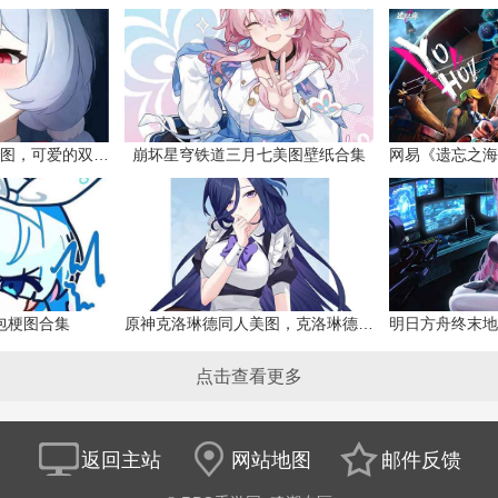
原神希格雯同人本子图，可爱的双马尾
崩坏星穹铁道三月七美图壁纸合集
网易《遗忘之海
包梗图合集
原神克洛琳德同人美图，克洛琳德战败会怎样
点击查看更多
返回主站
网站地图
邮件反馈