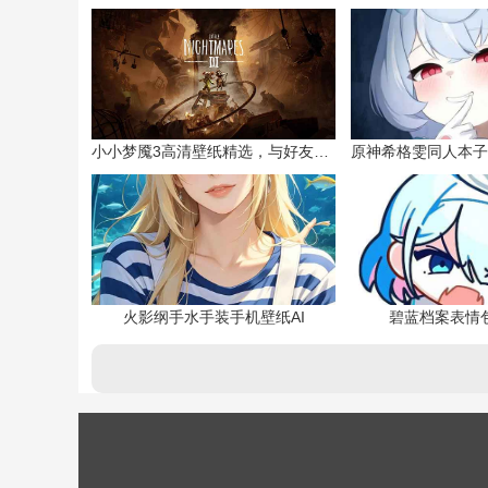
小小梦魇3高清壁纸精选，与好友一同面对恐惧
火影纲手水手装手机壁纸AI
碧蓝档案表情