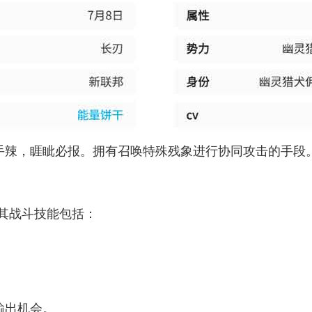
狠手辣，睚眦必报。拥有召唤特殊残象进行协同攻击的手段
其战斗技能包括：
输出机会。