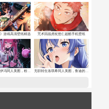
》游戏高清壁纸精选
咒术回战虎杖悠仁超酷手机壁纸
明日方舟终末地伊冯同人美图，粉毛恶魔伊冯
无职转生洛琪希同人美图，鲁迪的二老婆