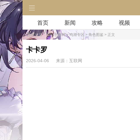
首页
新闻
攻略
视频
当前位置：
RPG手游网
>
鸣潮专区
>
角色图鉴
> 正文
卡卡罗
2026-04-06
来源：互联网