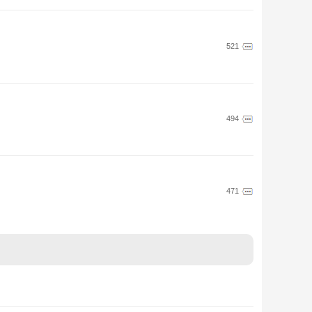
521
494
471