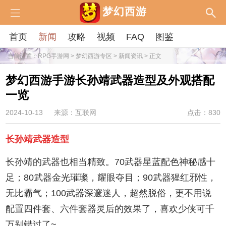
梦幻西游
首页
新闻
攻略
视频
FAQ
图鉴
当前位置：
RPG手游网
>
梦幻西游专区
>
新闻资讯
> 正文
梦幻西游手游长孙靖武器造型及外观搭配
一览
2024-10-13
来源：互联网
点击：830
长孙靖武器造型
长孙靖的武器也相当精致。70武器星蓝配色神秘感十
足；80武器金光璀璨，耀眼夺目；90武器猩红邪性，
无比霸气；100武器深邃迷人，超然脱俗，更不用说
配置四件套、六件套器灵后的效果了，喜欢少侠可千
万别错过了~