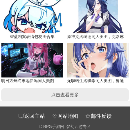
碧蓝档案表情包梗图合集
原神克洛琳德同人美图，克洛琳德战败会怎样
明日方舟终末地伊冯同人美图，粉毛恶魔伊冯
无职转生洛琪希同人美图，鲁迪的二老婆
点击查看更多
返回主站
网站地图
邮件反馈
©
RPG手游网
梦幻西游专区