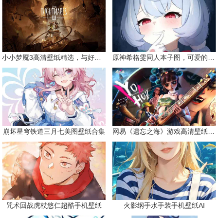
小小梦魇3高清壁纸精选，与好友一同面对恐惧
原神希格雯同人本子图，可爱的双马尾
崩坏星穹铁道三月七美图壁纸合集
网易《遗忘之海》游戏高清壁纸精选
咒术回战虎杖悠仁超酷手机壁纸
火影纲手水手装手机壁纸AI