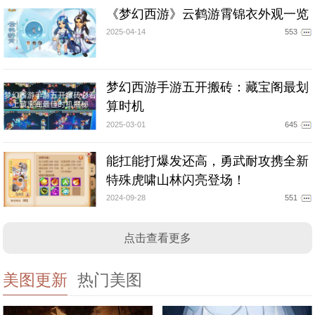
《梦幻西游》云鹤游霄锦衣外观一览
2025-04-14
553
梦幻西游手游五开搬砖：藏宝阁最划
算时机
2025-03-01
645
能扛能打爆发还高，勇武耐攻携全新
特殊虎啸山林闪亮登场！
2024-09-28
551
点击查看更多
美图更新
热门美图