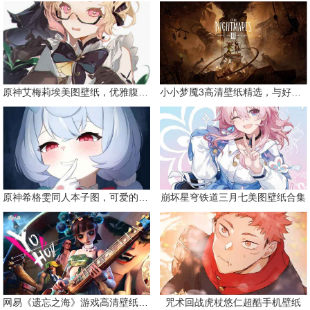
原神艾梅莉埃美图壁纸，优雅腹黑眼镜娘
小小梦魇3高清壁纸精选，与好友一同面对恐惧
原神希格雯同人本子图，可爱的双马尾
崩坏星穹铁道三月七美图壁纸合集
网易《遗忘之海》游戏高清壁纸精选
咒术回战虎杖悠仁超酷手机壁纸