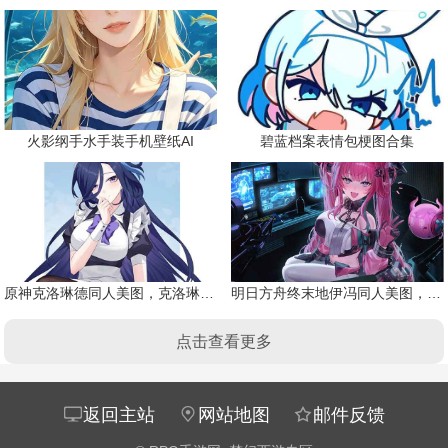
火影纲手水手装手机壁纸AI
碧蓝档案表情包梗图合集
原神克洛琳德同人美图，克洛琳德战败会怎样
明日方舟终末地伊冯同人美图，粉毛恶魔伊冯
点击查看更多
返回主站
网站地图
邮件反馈