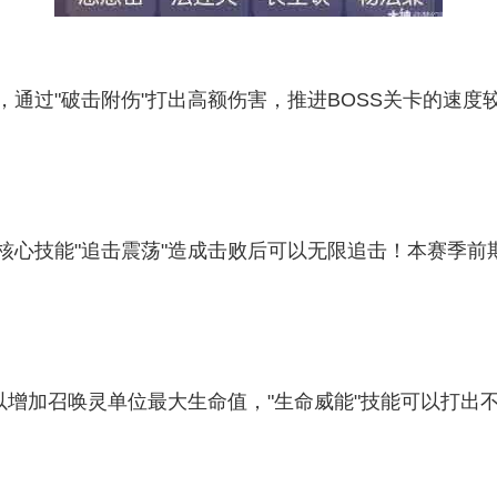
通过"破击附伤"打出高额伤害，推进BOSS关卡的速度
心技能"追击震荡"造成击败后可以无限追击！本赛季前期
以增加召唤灵单位最大生命值，"生命威能"技能可以打出