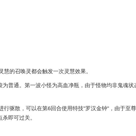
灵慧的召唤灵都会触发一次灵慧效果。
较为普通。第一波小怪为高血净瓶，由于怪物均非鬼魂状态
行驱散，可以在第6回合使用特技"罗汉金钟"，由于至尊
点杀即可过关。