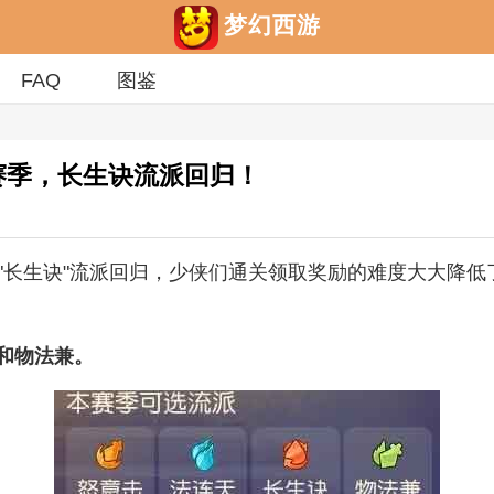
梦幻西游
FAQ
图鉴
赛季，长生诀流派回归！
，"长生诀"流派回归，少侠们通关领取奖励的难度大大降
和物法兼。