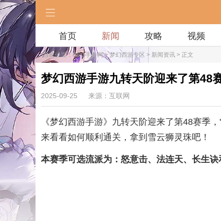
首页
新闻
攻略
视频
当前位置：
RPG手游网
>
梦幻西游专区
>
新闻资讯
> 正文
梦幻西游手游九转天阶迎来了第48
2025-09-25
来源：互联网
《梦幻西游手游》九转天阶迎来了第48赛季
来看看如何顺利通关，拿到雪云狮灵珠吧！
本赛季可选流派为：怒意击、法连天、长生诀