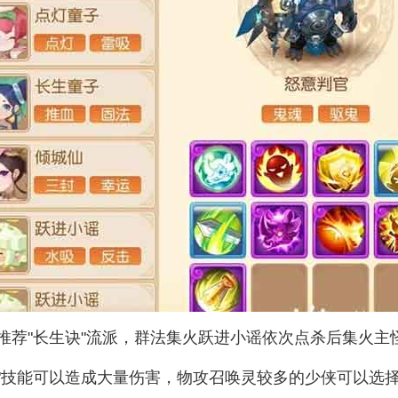
推荐"长生诀"流派，群法集火跃进小谣依次点杀后集火主
鬼"技能可以造成大量伤害，物攻召唤灵较多的少侠可以选