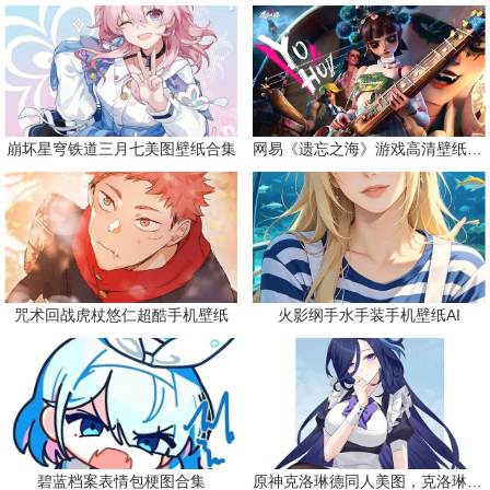
崩坏星穹铁道三月七美图壁纸合集
网易《遗忘之海》游戏高清壁纸精选
咒术回战虎杖悠仁超酷手机壁纸
火影纲手水手装手机壁纸AI
碧蓝档案表情包梗图合集
原神克洛琳德同人美图，克洛琳德战败会怎样