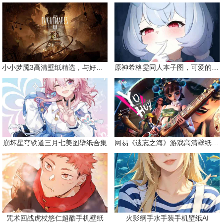
小小梦魇3高清壁纸精选，与好友一同面对恐惧
原神希格雯同人本子图，可爱的双马尾
崩坏星穹铁道三月七美图壁纸合集
网易《遗忘之海》游戏高清壁纸精选
咒术回战虎杖悠仁超酷手机壁纸
火影纲手水手装手机壁纸AI