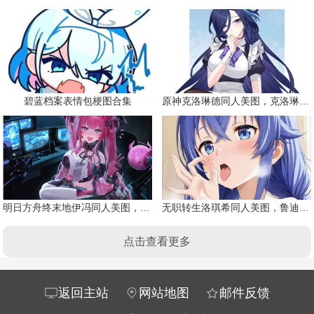
碧蓝档案表情包梗图合集
原神克洛琳德同人美图，克洛琳德战败会怎样
明日方舟终末地伊冯同人美图，粉毛恶魔伊冯
无职转生洛琪希同人美图，鲁迪的二老婆
点击查看更多
返回主站
网站地图
邮件反馈