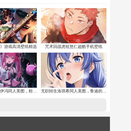
》游戏高清壁纸精选
咒术回战虎杖悠仁超酷手机壁纸
明日方舟终末地伊冯同人美图，粉毛恶魔伊冯
无职转生洛琪希同人美图，鲁迪的二老婆