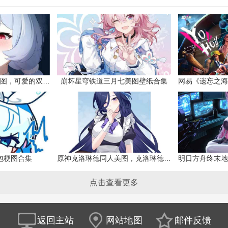
原神希格雯同人本子图，可爱的双马尾
崩坏星穹铁道三月七美图壁纸合集
网易《遗忘之海
包梗图合集
原神克洛琳德同人美图，克洛琳德战败会怎样
点击查看更多
返回主站
网站地图
邮件反馈