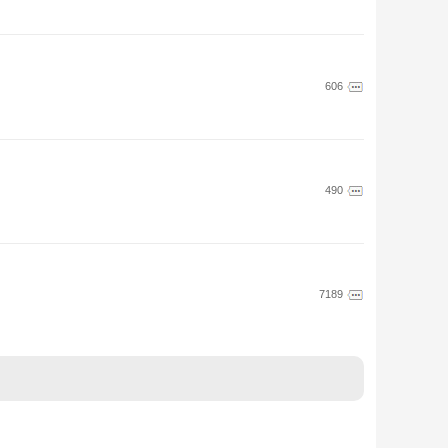
606
490
7189