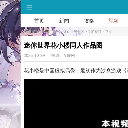
首页
新闻
攻略
视频
当前位置：
RPG手游网
>
迷你世界专区
>
手游视频
> 正文
迷你世界花小楼同人作品图
2025-10-29
来源：互联网
花小楼是中国虚拟偶像，最初作为沙盒游戏《