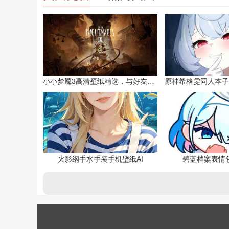
小小梦魇3高清壁纸精选，与好友一同面对恐惧
火影纲手水手装手机壁纸AI
碧蓝档案表情