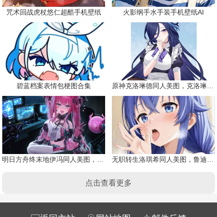
咒术回战虎杖悠仁超酷手机壁纸
火影纲手水手装手机壁纸AI
碧蓝档案表情包梗图合集
原神克洛琳德同人美图，克洛琳德战败会怎样
明日方舟终末地伊冯同人美图，粉毛恶魔伊冯
无职转生洛琪希同人美图，鲁迪的二老婆
点击查看更多