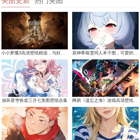
美图更新
热门美图
小小梦魇3高清壁纸精选，与好友一同面对恐惧
原神希格雯同人本子图，可爱的双马尾
崩坏星穹铁道三月七美图壁纸合集
网易《遗忘之海》游戏高清壁纸精选