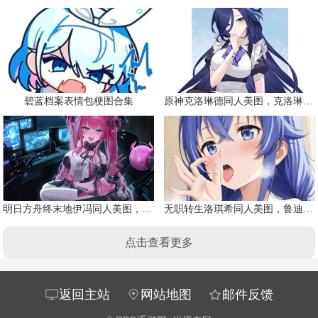
碧蓝档案表情包梗图合集
原神克洛琳德同人美图，克洛琳德战败会怎样
明日方舟终末地伊冯同人美图，粉毛恶魔伊冯
无职转生洛琪希同人美图，鲁迪的二老婆
点击查看更多
返回主站
网站地图
邮件反馈