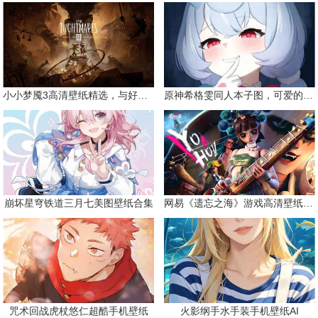
小小梦魇3高清壁纸精选，与好友一同面对恐惧
原神希格雯同人本子图，可爱的双马尾
崩坏星穹铁道三月七美图壁纸合集
网易《遗忘之海》游戏高清壁纸精选
咒术回战虎杖悠仁超酷手机壁纸
火影纲手水手装手机壁纸AI