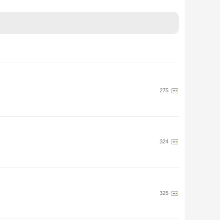
275
324
325