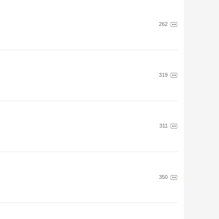
262
319
311
350