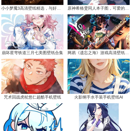
小小梦魇3高清壁纸精选，与好友一同面对恐惧
原神希格雯同人本子图，可爱的双马尾
崩坏星穹铁道三月七美图壁纸合集
网易《遗忘之海》游戏高清壁纸精选
咒术回战虎杖悠仁超酷手机壁纸
火影纲手水手装手机壁纸AI