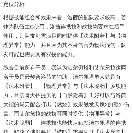
定位分析
根据技能组合和效果来看，洛茜的配队要求较高，若
作为队伍主C使用，洛茜连携技和战技均要求在后手
使用，则队友刚需满足同时提供【法术附着】与【物
理异常】能力，并且因为其本身伤害为物法混伤，队
友可能也需要具有双拐的能力。
综合目前所有干员，我认为洁尔佩塔和艾尔黛拉这两
名干员是最契合洛茜的辅助，洁尔佩塔单人就具有
【法术附着】、【物理异常】与【法术脆弱】多项能
力，且洁哥大招提供的【自然附着】正好可以与洛茜
大招的尾刀配合打出【燃烧】效果触发天赋2的额外伤
害。而艾尔黛拉的战技可同时提供【物理异常】与
【法术脆弱】，连携技也能快速触发洁尔佩塔的连携
技，解决了洁哥要打【破防】需要先打【法术异常】