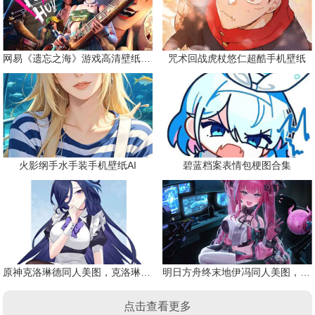
网易《遗忘之海》游戏高清壁纸精选
咒术回战虎杖悠仁超酷手机壁纸
火影纲手水手装手机壁纸AI
碧蓝档案表情包梗图合集
原神克洛琳德同人美图，克洛琳德战败会怎样
明日方舟终末地伊冯同人美图，粉毛恶魔伊冯
点击查看更多