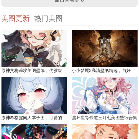
美图更新
热门美图
原神艾梅莉埃美图壁纸，优雅腹黑眼镜娘
小小梦魇3高清壁纸精选，与好友一同面对恐惧
原神希格雯同人本子图，可爱的双马尾
崩坏星穹铁道三月七美图壁纸合集