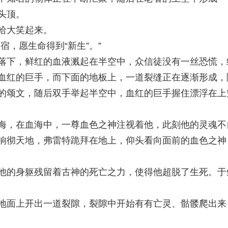
头顶。
哈大笑起来。
宿，愿生命得到“新生”。”
落下，鲜红的血液溅起在半空中，众信徒没有一丝恐慌，
血红的巨手，而下面的地板上，一道裂缝正在逐渐形成，
的颂文，随后双手举起半空中，血红的巨手握住漂浮在上
海，在血海中，一尊血色之神注视着他，此刻他的灵魂不
响彻天地，弗雷特跪拜在地上，仰头看向面前的血色之神
他的身躯残留着古神的死亡之力，使得他超脱了生死。于
地面上开出一道裂隙，裂隙中开始有有亡灵、骷髅爬出来