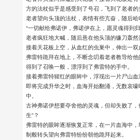
方的法杖似乎是感受到了号召，飞到了老者的
老者望向头顶的法杖，表情有些亢奋，随后哈
“一切献给弗诺伊，弗诺伊在上，愿灵魂得到归
老者疯狂地大喊，随后悬在他头顶的镰刀轰然
接着天花板上空，从血红的虫巣中，伸出一双
弗雷特跪拜在地上，不断念叨着老者教导给他
得到了召唤一般，漂浮到了弗雷特的手中。
接着弗雷特猩红的眼眸中，浮现出一片尸山血
即将完成升华之时，血海开始翻涌，无数哀嚎
中。
古神弗诺伊想要夺舍他的灵魂，但却失败了，
生”？
弗雷特的眼眸逐渐恢复正常，在一片血海中，
制般转头望向弗雷特纷纷朝他跪拜起来。