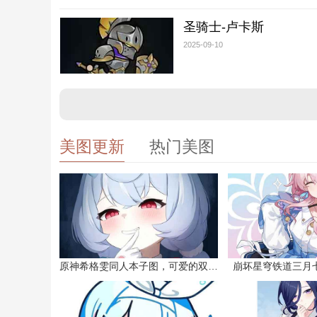
圣骑士-卢卡斯
2025-09-10
美图更新
热门美图
原神希格雯同人本子图，可爱的双马尾
崩坏星穹铁道三月