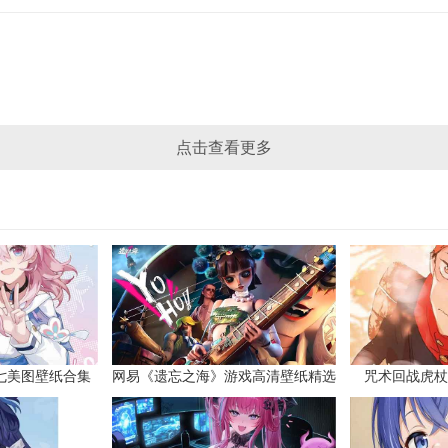
点击查看更多
七美图壁纸合集
网易《遗忘之海》游戏高清壁纸精选
咒术回战虎杖