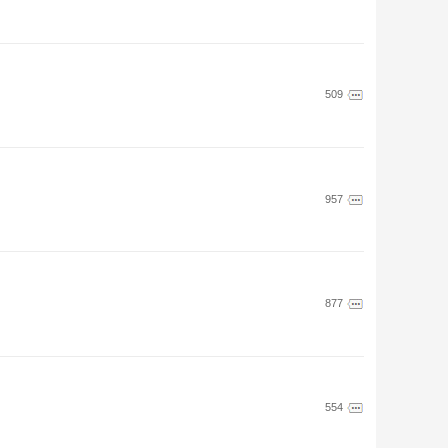
509
957
877
554