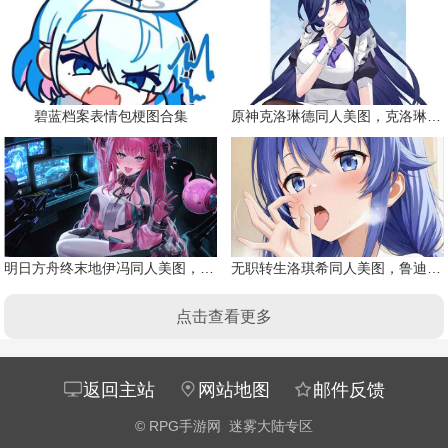
碧蓝档案表情包梗图合集
原神克洛琳德同人美图，克洛琳德战败会怎样
明日方舟终末地伊冯同人美图，粉毛恶魔伊冯
无职转生洛琪希同人美图，鲁迪的二老婆
点击查看更多
返回主站
网站地图
邮件反馈
©
RPG手游网
迷雾大陆专区