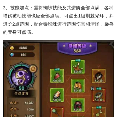
3、技能加点：需将蜘蛛技能及其进阶全部点满，各种
增伤被动技能也应全部点满。可点出1级荆棘光环，并
进阶2点范围，配合毒蜘蛛进行范围伤害和清怪，枭兽
的变身可点满。