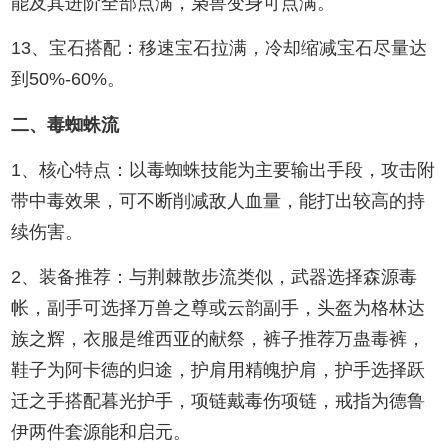
能及其进阶全部点满，枭兽变身可点满。
13、宝石搭配：移速宝石拉满，冷却缩减宝石尽量达
到50%-60%。
二、毒蜘蛛流
1、核心特点：以毒蜘蛛技能为主要输出手段，攻击附
带中毒效果，可不断削减敌人血量，能打出较高的持
续伤害。
2、装备推荐：与荆棘散步流类似，武器选择森源毒
帐，副手可选择万兽之尊或云韵副手，头盔为格林达
族之辉，衣服是维西亚的献祭，裤子推荐万蛊毒裤，
鞋子为阿卡德的归途，护肩用精魄护肩，护手选择跃
迁之手搭配暮光护手，项链戴毒伤项链，戒指为德鲁
伊两件套源能和启元。