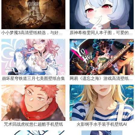
小小梦魇3高清壁纸精选，与好友一同面对恐惧
原神希格雯同人本子图，可爱的双马尾
崩坏星穹铁道三月七美图壁纸合集
网易《遗忘之海》游戏高清壁纸精选
咒术回战虎杖悠仁超酷手机壁纸
火影纲手水手装手机壁纸AI