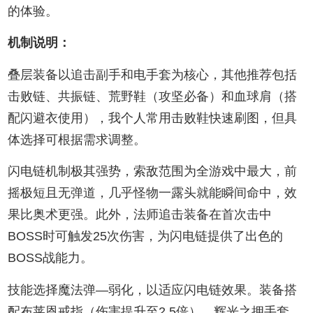
的体验。
机制说明：
叠层装备以追击副手和电手套为核心，其他推荐包括
击败链、共振链、荒野鞋（攻坚必备）和血球肩（搭
配闪避衣使用），我个人常用击败鞋快速刷图，但具
体选择可根据需求调整。
闪电链机制极其强势，索敌范围为全游戏中最大，前
摇极短且无弹道，几乎怪物一露头就能瞬间命中，效
果比奥术更强。此外，法师追击装备在首次击中
BOSS时可触发25次伤害，为闪电链提供了出色的
BOSS战能力。
技能选择魔法弹—弱化，以适应闪电链效果。装备搭
配布莱恩戒指（伤害提升至2.5倍）、辉光之拥手套