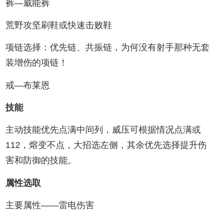
裤—威能裤
荒野攻坚刷鞋或快速击败鞋
项链选择：优先链、共振链，为何没有射手那种无套
装增伤的项链！
戒—布莱恩
技能
主动技能优先点满中间列，威压可根据情况点满或
112，熔变不点，大招选左侧，其余优先选择提升伤
害和防御的技能。
属性选取
主要属性——雷电伤害