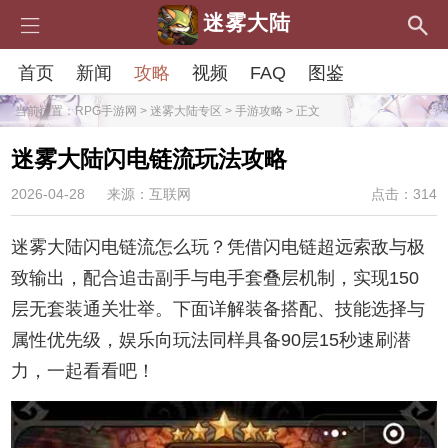
迷雾大陆
首页
新闻
攻略
视频
FAQ
图鉴
当前位置：
RPG手游网
>
迷雾大陆专区
>
手游攻略
> 正文
迷雾大陆闪电链流玩法攻略
2026-04-28
来源：互联网
点击：314
迷雾大陆闪电链流怎么玩？凭借闪电链超远索敌与极
致输出，配合追击副手与电手套叠层机制，实现150
层无套装通关壮举。下面详解装备搭配、技能选择与
属性优先级，娱乐向玩法同样具备90层15秒速刷潜
力，一起看看吧！