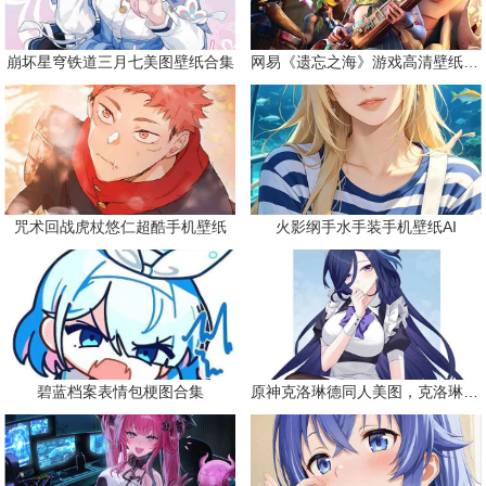
崩坏星穹铁道三月七美图壁纸合集
网易《遗忘之海》游戏高清壁纸精选
咒术回战虎杖悠仁超酷手机壁纸
火影纲手水手装手机壁纸AI
碧蓝档案表情包梗图合集
原神克洛琳德同人美图，克洛琳德战败会怎样