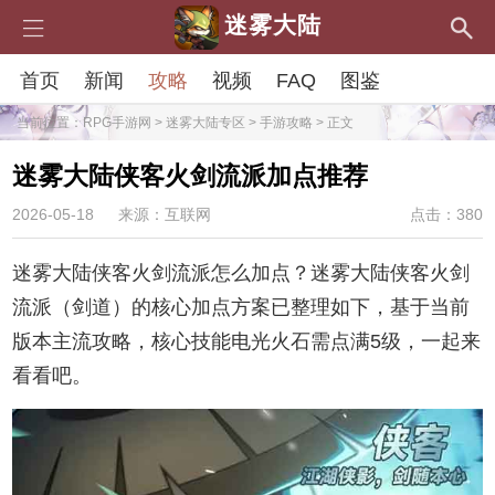
迷雾大陆
首页
新闻
攻略
视频
FAQ
图鉴
当前位置：
RPG手游网
>
迷雾大陆专区
>
手游攻略
> 正文
迷雾大陆侠客火剑流派加点推荐
2026-05-18
来源：互联网
点击：380
迷雾大陆侠客火剑流派怎么加点？迷雾大陆侠客火剑
流派（剑道）的核心加点方案已整理如下，基于当前
版本主流攻略，核心技能电光火石需点满5级，一起来
看看吧。