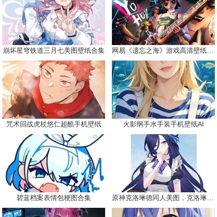
崩坏星穹铁道三月七美图壁纸合集
网易《遗忘之海》游戏高清壁纸精选
咒术回战虎杖悠仁超酷手机壁纸
火影纲手水手装手机壁纸AI
碧蓝档案表情包梗图合集
原神克洛琳德同人美图，克洛琳德战败会怎样