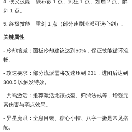
4. 侠义技能：铁布衫 1 点、剑狂 1 点、如痴 2 点、醉
剑 1 点。
5. 终极技能：重剑 1 点（部分速刷流派可选心剑）。
关键属性
- 冷却缩减：面板冷却建议达到50%，保证技能循环流
畅。
- 攻速要求：部分流派需将攻速压到 231，进图后达到
300.5 以触发特效。
- 共鸣激活：推荐激活龙骧战盔、归鸿法戒等，增强元
素伤害与弱点效果。
- 异星魔眼：全息目镜、糖心小帽、八字一撇是常见搭
配。