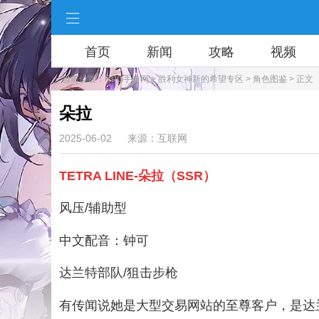
首页
新闻
攻略
视频
当前位置：
RPG手游网
>
胜利女神新的希望专区
>
角色图鉴
> 正文
朵拉
2025-06-02
来源：互联网
TETRA LINE-朵拉（SSR）
风压/辅助型
中文配音：钟可
达兰特部队/狙击步枪
有传闻说她是大型交易网站的至尊客户，是达