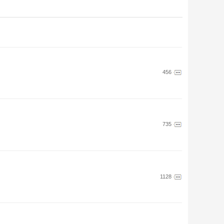
456
735
1128