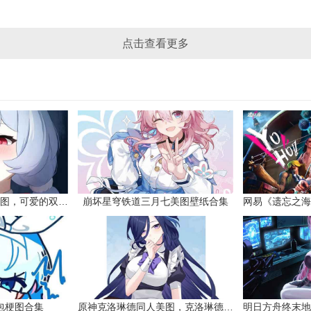
点击查看更多
原神希格雯同人本子图，可爱的双马尾
崩坏星穹铁道三月七美图壁纸合集
网易《遗忘之海
包梗图合集
原神克洛琳德同人美图，克洛琳德战败会怎样