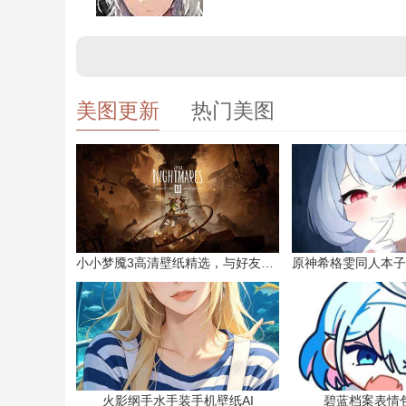
美图更新
热门美图
小小梦魇3高清壁纸精选，与好友一同面对恐惧
火影纲手水手装手机壁纸AI
碧蓝档案表情