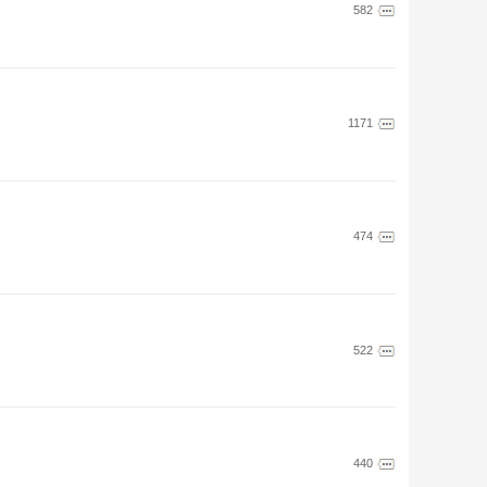
582
1171
474
522
440