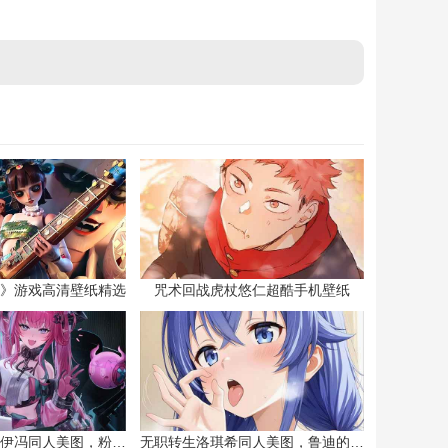
》游戏高清壁纸精选
咒术回战虎杖悠仁超酷手机壁纸
明日方舟终末地伊冯同人美图，粉毛恶魔伊冯
无职转生洛琪希同人美图，鲁迪的二老婆