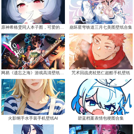
原神希格雯同人本子图，可爱的双马尾
崩坏星穹铁道三月七美图壁纸合集
网易《遗忘之海》游戏高清壁纸精选
咒术回战虎杖悠仁超酷手机壁纸
火影纲手水手装手机壁纸AI
碧蓝档案表情包梗图合集