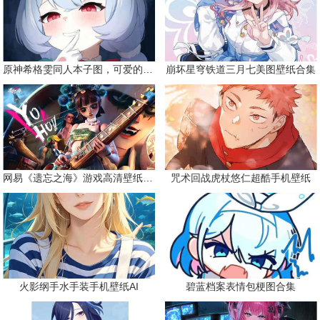
原神希格雯同人本子图，可爱的双马尾
崩坏星穹铁道三月七美图壁纸合集
网易《遗忘之海》游戏高清壁纸精选
咒术回战虎杖悠仁超酷手机壁纸
火影纲手水手装手机壁纸AI
碧蓝档案表情包梗图合集