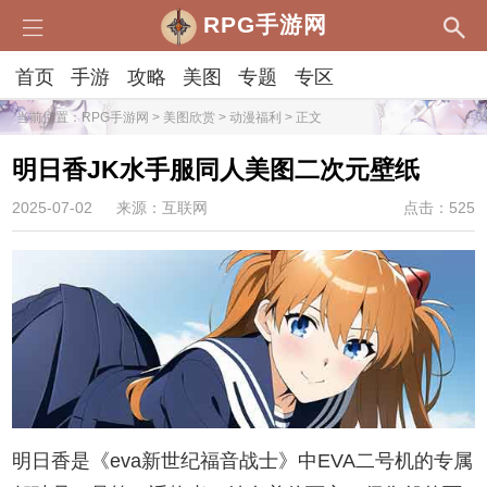
RPG手游网
首页
手游
攻略
美图
专题
专区
当前位置：
RPG手游网
>
美图欣赏
>
动漫福利
> 正文
明日香JK水手服同人美图二次元壁纸
2025-07-02
来源：互联网
点击：525
明日香是《eva新世纪福音战士》中EVA二号机的专属