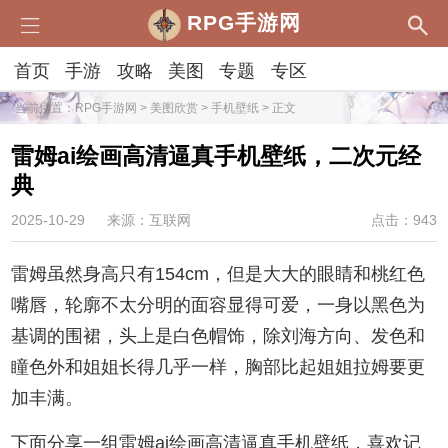
RPG手游网
首页
手游
攻略
美图
专题
专区
当前位置：
RPG手游网
>
美图欣赏
>
手机壁纸
> 正文
雷姆ai绘画高清逼真手机壁纸，二次元经
典
2025-10-29
来源：互联网
点击：943
雷姆虽然身高只有154cm，但是大大的眼睛和桃红色
嘴唇，轮廓不太分明的面容显得可爱，一身以黑色为
基调的围裙，头上是白色帽饰，除刘海方向、发色和
瞳色外和姐姐长得几乎一样，胸部比起姐姐拉姆要更
加丰满。
下面分享一组雷姆ai绘画高清逼真手机壁纸，喜欢记