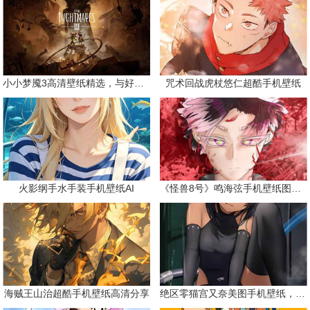
小小梦魇3高清壁纸精选，与好友一同面对恐惧
咒术回战虎杖悠仁超酷手机壁纸
火影纲手水手装手机壁纸AI
《怪兽8号》鸣海弦手机壁纸图片合集
海贼王山治超酷手机壁纸高清分享
绝区零猫宫又奈美图手机壁纸，可爱黑皮猫娘