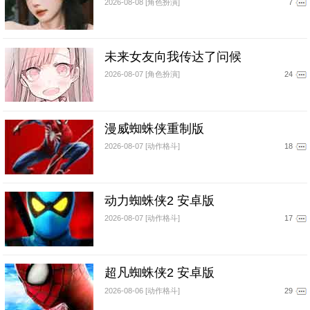
2026-08-08 [角色扮演]
7
未来女友向我传达了问候
2026-08-07 [角色扮演]
24
漫威蜘蛛侠重制版
2026-08-07 [动作格斗]
18
动力蜘蛛侠2 安卓版
2026-08-07 [动作格斗]
17
超凡蜘蛛侠2 安卓版
2026-08-06 [动作格斗]
29