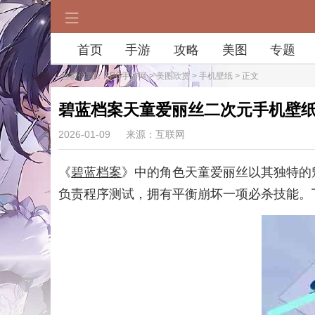
首页
手游
攻略
美图
专题
当前位置：
RPG手游网
>
美图欣赏
>
手机壁纸
> 正文
碧蓝档案天童爱丽丝二次元手机壁
2026-01-09
来源：互联网
《
碧蓝档案
》中的角色天童爱丽丝以其独特的
负责程序测试，拥有平衡崩坏一项必杀技能。